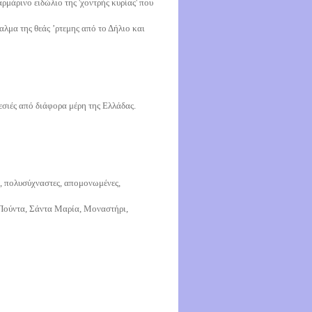
ρμάρινο ειδώλιο της 'χοντρής κυρίας' που
γαλμα της θεάς ’ρτεμης από το Δήλιο και
σιές από διάφορα μέρη της Ελλάδας.
, πολυσύχναστες, απομονωμένες,
, Πούντα, Σάντα Μαρία, Μοναστήρι,