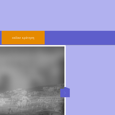
οnline κράτηση