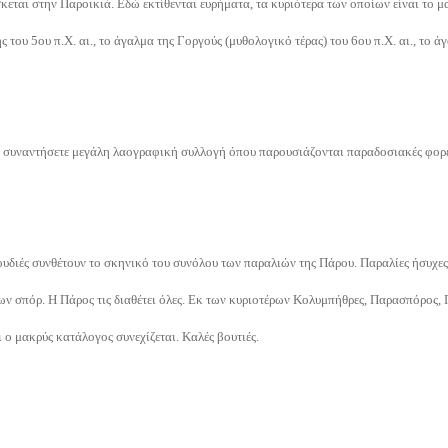
εται στην Παροικιά. Εδώ εκτίθενται ευρήματα, τα κυριότερα των οποίων είναι το μα
 του 5ου π.Χ. αι., το άγαλμα της Γοργούς (μυθολογικό τέρας) του 6ου π.Χ. αι., το ά
 συναντήσετε μεγάλη λαογραφική συλλογή όπου παρουσιάζονται παραδοσιακές φορε
υδιές συνθέτουν το σκηνικό του συνόλου των παραλιών της Πάρου. Παραλίες ήσυχες
ιων σπόρ. Η Πάρος τις διαθέτει όλες. Εκ των κυριοτέρων Κολυμπήθρες, Παρασπόρος
 ο μακρύς κατάλογος συνεχίζεται. Καλές βουτιές.