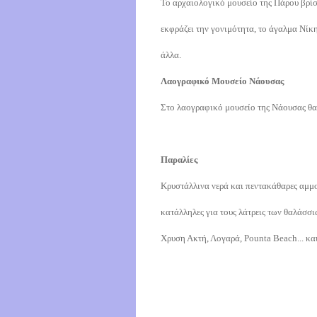
Το αρχαιολογικό μουσείο της Πάρου βρίσκ
εκφράζει την γονιμότητα, το άγαλμα Νίκης
άλλα.
Λαογραφικό Μουσείο Νάουσας
Στο λαογραφικό μουσείο της Νάουσας θα
Παραλίες
Κρυστάλλινα νερά και πεντακάθαρες αμμο
κατάλληλες για τους λάτρεις των θαλάσσ
Χρυση Ακτή, Λογαρά, Pounta Beach... και