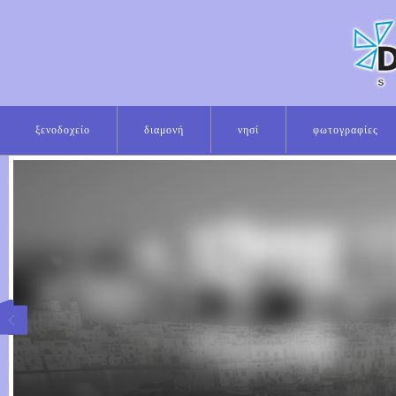
ξενοδοχείο
διαμονή
νησί
φωτογραφίες