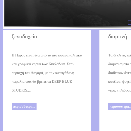
ξενοδοχείο. . .
διαμονή . 
H Πάρος είναι ένα από τα πιο κοσμοπολίτικα
Tα δίκλινα, τρ
και γραφικά νησιά των Κυκλάδων. Στην
διαμερίσματα
περιοχή του Λογαρά, με την καταγάλανη
διαθέτουν άνε
παραλία του, θα βρείτε τα DEEP BLUE
κουζίνα, ψυγεί
STUDIOS....
νερό, τηλεόρασ
περισσότερα...
περισσότερα..