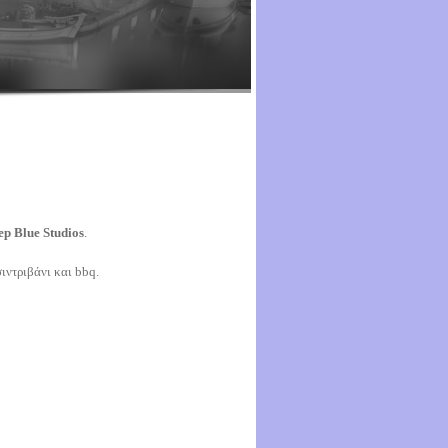
ep Blue Studios
.
ιντριβάνι και bbq.