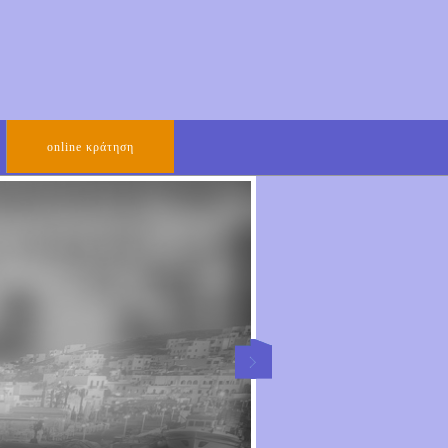
οnline κράτηση